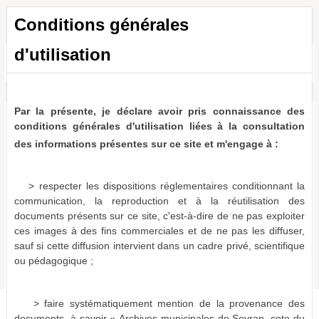
Conditions générales
d'utilisation
Toutes les ressources
a011514373695qy7dDM
0 résultat
(N/A)
Par la présente, je déclare avoir pris connaissance des
Aucun document ne correspond aux termes de recherche
conditions générales d'utilisation liées à la consultation
spécifiés :
des informations présentes sur ce site et m'engage à :
Attention, il est possible que des ressources correspondent,
mais elles ne contiennent pas de dates
> respecter les dispositions réglementaires conditionnant la
Suggestions :
communication, la reproduction et à la réutilisation des
Essayez un autre mode d’affichage
documents présents sur ce site, c'est-à-dire de ne pas exploiter
Vérifiez l'orthographe des termes recherchés.
ces images à des fins commerciales et de ne pas les diffuser,
Essayez d'autres mots.
sauf si cette diffusion intervient dans un cadre privé, scientifique
Utilisez des mots clés plus généraux.
ou pédagogique ;
Spécifiez un moins grand nombre de mots.
> faire systématiquement mention de la provenance des
documents, à savoir « Archives municipales de Sevran, cote du