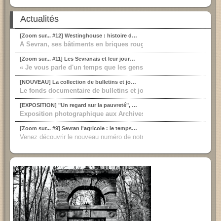
Actualités
[Zoom sur... #12] Westinghouse : histoire d'une locomotive industrielle
A Sevran, ses bâtiments en briques rouges ne passent pas inaperçus
[Zoom sur... #11] Les Sevranais et leur journal : un demi-siècle d'informations locales
« Je vous parle d'un temps que les gens de vingts ans ne peuvent 
[NOUVEAU] La collection de bulletins et journaux municipaux partiellement consultables !
Le fonds documentaire de bulletins et journaux municipaux partie
[EXPOSITION] "Un regard sur la pauvreté", Photographies de Walter Weiss (1971-1973)
Exposition photographique aux Archives départementales de la Se
[Zoom sur... #9] Sevran l'agricole : le temps des fermes
Venez découvrir le nouveau numéro de notre série consacrée à l'histoire