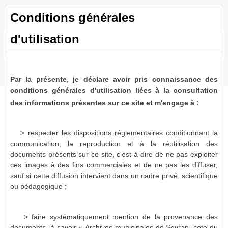
Conditions générales
d'utilisation
Toutes les ressources
a011516865999eAraXO
1 résultat
(-)
Par la présente, je déclare avoir pris connaissance des
conditions générales d'utilisation liées à la consultation
des informations présentes sur ce site et m'engage à :
> respecter les dispositions réglementaires conditionnant la
communication, la reproduction et à la réutilisation des
documents présents sur ce site, c'est-à-dire de ne pas exploiter
ces images à des fins commerciales et de ne pas les diffuser,
sauf si cette diffusion intervient dans un cadre privé, scientifique
ou pédagogique ;
> faire systématiquement mention de la provenance des
documents, à savoir « Archives municipales de Sevran, cote du