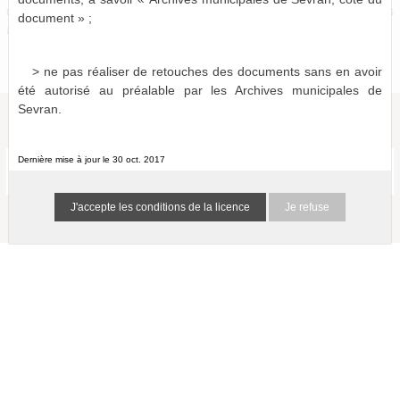
de séance (tout comme l'ordre du jour et/ou les documents
document » ;
annexes) ou enregistrées pour certaines d’entre elles.
> ne pas réaliser de retouches des documents sans en avoir
été autorisé au préalable par les Archives municipales de
Sevran.
Dernière mise à jour le 30 oct. 2017
Délibérations du Conseil Municipal (1838-2014)
a011514373695U4HxLh
1 résultat
(-)
Je refuse