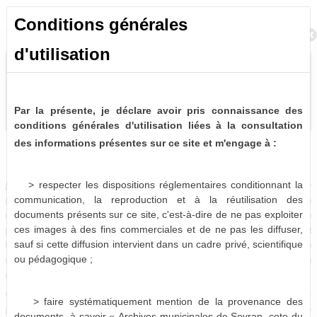
Conditions générales
Retour à la recherche
d'utilisation
Par la présente, je déclare avoir pris connaissance des
conditions générales d'utilisation liées à la consultation
des informations présentes sur ce site et m'engage à :
Délibérations du Conseil Municipal (1838-2014)
1 notice consultable
> respecter les dispositions réglementaires conditionnant la
Délibérations du Conseil municipal
. -
A intervalle régulier
communication, la reproduction et à la réutilisation des
(mensuellement en règle générale), les élus se réunissent afin de
documents présents sur ce site, c'est-à-dire de ne pas exploiter
débattre de questions relatives à la vie de la commune. Chaque
ces images à des fins commerciales et de ne pas les diffuser,
point abordé en séance fait l'objet d'un vote, dont le résultat fait
sauf si cette diffusion intervient dans un cadre privé, scientifique
l'objet d'un acte administratif officiel : la délibération. Chaque
ou pédagogique ;
délibération se voit attribué un numéro définitif correspondant à son
ordre d'arrivée dans le débat.
Vous pouvez donc les retrouver sous trois formes distinctes :
> faire systématiquement mention de la provenance des
intégrées aux registres correspondant, insérées dans leur dossier
documents, à savoir « Archives municipales de Sevran, cote du