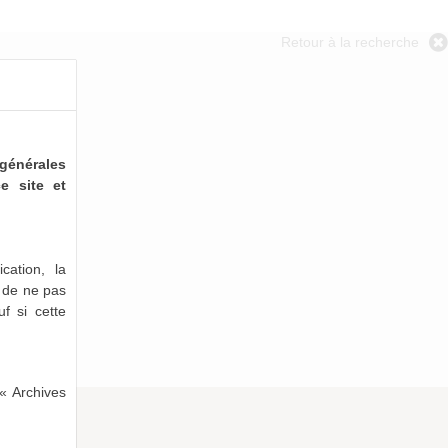
Retour à la recherche
générales
e site et
cation, la
e de ne pas
uf si cette
« Archives