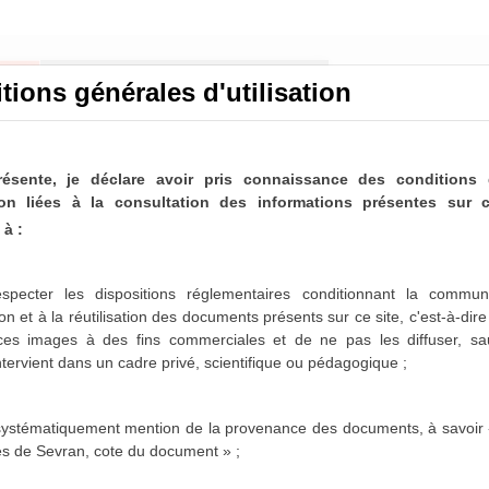
tions générales d'utilisation
résente, je déclare avoir pris connaissance des conditions 
ation liées à la consultation des informations présentes sur c
à :
nicipaux de Sevran
ltable
specter les dispositions réglementaires conditionnant la communi
on et à la réutilisation des documents présents sur ce site, c'est-à-dir
paux de Sevran sont désormais partiellement disponibles
 ces images à des fins commerciales et de ne pas les diffuser,
sa
es 1963-1975, 1986-1987 et 1996-2001 sont actuellement
intervient dans un cadre privé, scientifique ou pédagogique ;
sposition dans les mois qui viennent.
 systématiquement mention de la provenance des documents, à savoir 
es de Sevran, cote du document » ;