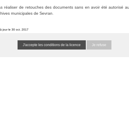
etins et journaux municipaux de Sevran
0 résultat
(N/A)
s réaliser de retouches des documents sans en avoir été autorisé au
chives municipales de Sevran.
he spécifiés :
à jour le 30 oct. 2017
ondent, mais elles ne contiennent pas de dates
Je refuse