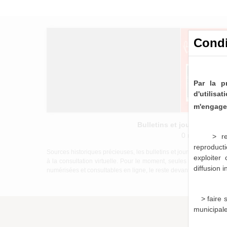
Condi
Par la p
d'utilis
m'engage 
Bulletins et journaux mu
0 notice consu
> re
reproducti
Sources historiques précieuses, les bulletins et journaux munici
exploiter
à la consultation virtuelle. Pour le moment, seules les périod
diffusion 
numérisées et consultables en ligne, le reste devant être mis à di
> faire
municipal