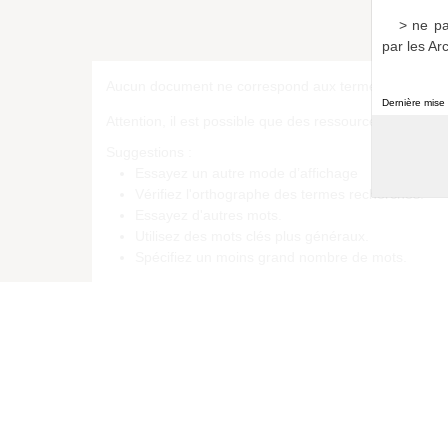
Bull
> ne pa
par les Ar
Aucun document ne correspond aux termes de recherc
Dernière mise 
Attention, il est possible que des ressources corresp
Suggestions :
Essayez un autre mode d’affichage
Vérifiez l'orthographe des termes recherchés.
Essayez d'autres mots.
Utilisez des mots clés plus généraux.
Spécifiez un moins grand nombre de mots.