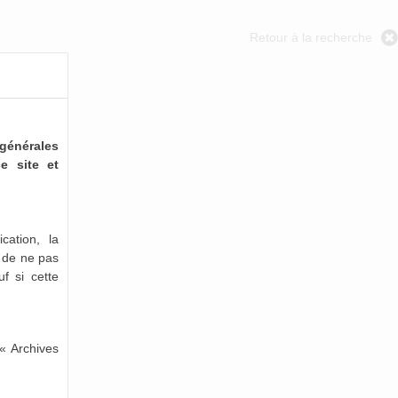
Retour à la recherche
générales
e site et
cation, la
e de ne pas
uf si cette
« Archives