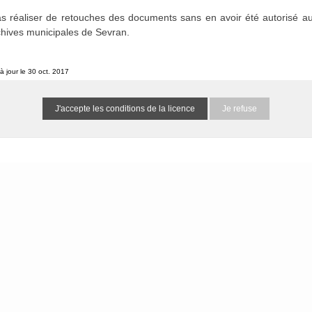
etins et journaux municipaux de Sevran
0 résultat (N/A)
s réaliser de retouches des documents sans en avoir été autorisé au
chives municipales de Sevran.
he spécifiés :
à jour le 30 oct. 2017
Je refuse