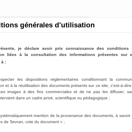
tions générales d'utilisation
résente, je déclare avoir pris connaissance des conditions 
ation liées à la consultation des informations présentes sur c
à :
nicipaux de Sevran
ltable
specter les dispositions réglementaires conditionnant la communi
on et à la réutilisation des documents présents sur ce site, c'est-à-dir
paux de Sevran sont désormais partiellement disponibles
 ces images à des fins commerciales et de ne pas les diffuser,
sa
es 1963-1975, 1986-1987 et 1996-2001 sont actuellement
intervient dans un cadre privé, scientifique ou pédagogique ;
sposition dans les mois qui viennent.
 systématiquement mention de la provenance des documents, à savoir 
es de Sevran, cote du document » ;