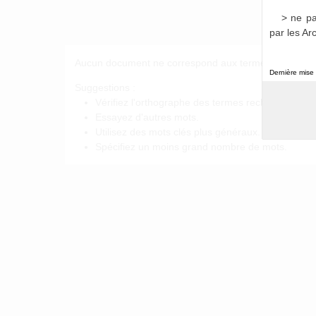
Bull
> ne pa
par les Ar
Aucun document ne correspond aux termes de recherc
Dernière mise 
Suggestions :
Vérifiez l'orthographe des termes recherchés.
Essayez d'autres mots.
Utilisez des mots clés plus généraux.
Spécifiez un moins grand nombre de mots.