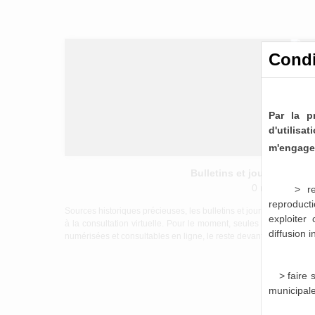
Condi
Par la p
d'utilis
m'engage 
Bulletins et journaux mu
0 notice consu
> re
reproducti
Sources historiques précieuses, les bulletins et journaux munici
exploiter
à la consultation virtuelle. Pour le moment, seules les périod
diffusion 
numérisées et consultables en ligne, le reste devant être mis à di
> faire
municipal