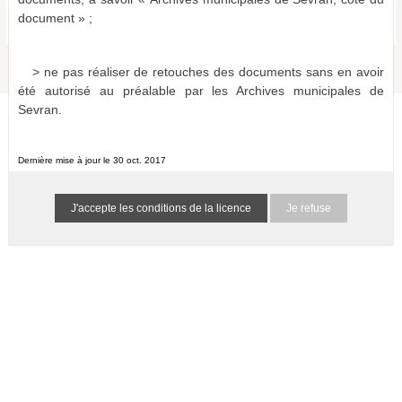
Bulletins et journaux municipaux de Sevran
document » ;
a011516865999QZrMDa
1 résultat
(-)
> ne pas réaliser de retouches des documents sans en avoir
été autorisé au préalable par les Archives municipales de
Sevran.
Dernière mise à jour le 30 oct. 2017
Je refuse