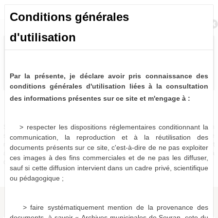
Conditions générales
Retour à la recherche
d'utilisation
Par la présente, je déclare avoir pris connaissance des
conditions générales d'utilisation liées à la consultation
des informations présentes sur ce site et m'engage à :
Bulletins et journaux municipaux de Sevran
1 notice consultable
> respecter les dispositions réglementaires conditionnant la
Sources historiques précieuses, les bulletins et journaux municipaux de Sevran
sont désormais partiellement disponibles à la consultation virtuelle. Pour le
communication, la reproduction et à la réutilisation des
moment, seules les périodes 1963-1975, 1986-1987 et 1996-2001 sont
documents présents sur ce site, c'est-à-dire de ne pas exploiter
actuellement numérisées et consultables en ligne, le reste devant être mis à
ces images à des fins commerciales et de ne pas les diffuser,
disposition dans les mois qui viennent.
sauf si cette diffusion intervient dans un cadre privé, scientifique
ou pédagogique ;
> faire systématiquement mention de la provenance des
documents, à savoir « Archives municipales de Sevran, cote du