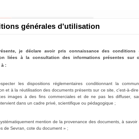
tions générales d'utilisation
résente, je déclare avoir pris connaissance des conditions 
ation liées à la consultation des informations présentes sur c
à :
nicipaux de Sevran
ltable
specter les dispositions réglementaires conditionnant la communi
on et à la réutilisation des documents présents sur ce site, c'est-à-dir
paux de Sevran sont désormais partiellement disponibles
 ces images à des fins commerciales et de ne pas les diffuser,
sa
es 1963-1975, 1986-1987 et 1996-2001 sont actuellement
intervient dans un cadre privé, scientifique ou pédagogique ;
sposition dans les mois qui viennent.
 systématiquement mention de la provenance des documents, à savoir 
es de Sevran, cote du document » ;