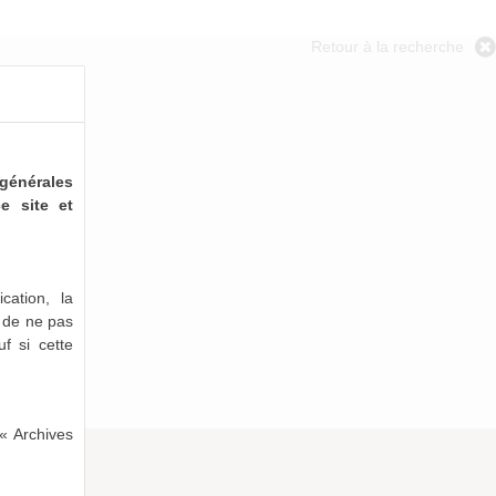
Retour à la recherche
générales
e site et
cation, la
e de ne pas
uf si cette
« Archives