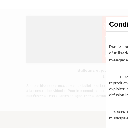
Condi
Par la p
d'utilis
m'engage 
Bulletins et journaux mu
1 notice consu
> re
reproducti
Sources historiques précieuses, les bulletins et journaux munici
exploiter
à la consultation virtuelle. Pour le moment, seules les périod
diffusion 
numérisées et consultables en ligne, le reste devant être mis à di
> faire
municipal