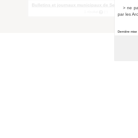
Bulletins et journaux municipaux de Sevran
> ne pa
a011516865999mxYrhc
1 résultat
(-)
par les Ar
Dernière mise 