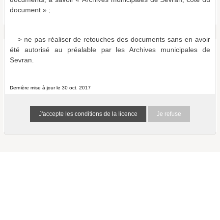
Bulletins et journaux municipaux de Sevran
document » ;
a011516865999mXoJIA
0 résultat (N/A)
> ne pas réaliser de retouches des documents sans en avoir
été autorisé au préalable par les Archives municipales de
Aucun document ne correspond aux termes de recherche
Sevran.
spécifiés :
Suggestions :
Vérifiez l'orthographe des termes recherchés.
Dernière mise à jour le 30 oct. 2017
Essayez d'autres mots.
Utilisez des mots clés plus généraux.
Je refuse
Spécifiez un moins grand nombre de mots.