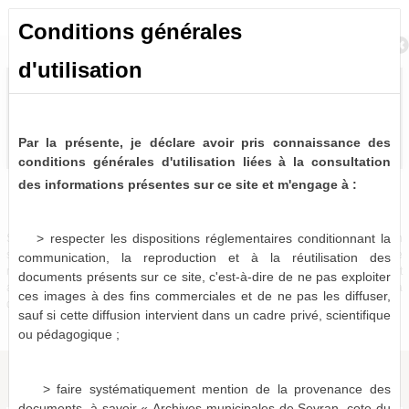
Conditions générales
Retour à la recherche
d'utilisation
Par la présente, je déclare avoir pris connaissance des
conditions générales d'utilisation liées à la consultation
des informations présentes sur ce site et m'engage à :
Bulletins et journaux municipaux de Sevran
0 notice consultable
> respecter les dispositions réglementaires conditionnant la
Sources historiques précieuses, les bulletins et journaux municipaux de Sevran
sont désormais partiellement disponibles à la consultation virtuelle. Pour le
communication, la reproduction et à la réutilisation des
moment, seules les périodes 1963-1975, 1986-1987 et 1996-2001 sont
documents présents sur ce site, c'est-à-dire de ne pas exploiter
actuellement numérisées et consultables en ligne, le reste devant être mis à
ces images à des fins commerciales et de ne pas les diffuser,
disposition dans les mois qui viennent.
sauf si cette diffusion intervient dans un cadre privé, scientifique
ou pédagogique ;
> faire systématiquement mention de la provenance des
documents, à savoir « Archives municipales de Sevran, cote du