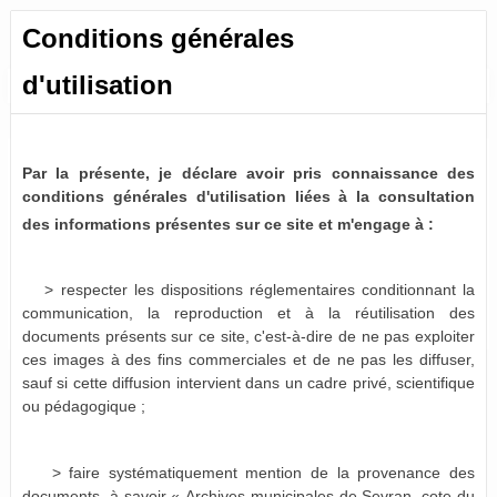
Conditions générales
d'utilisation
Toutes les ressources
0 résultat (N/A)
Aucun document ne correspond aux termes de recherche
Par la présente, je déclare avoir pris connaissance des
spécifiés :
conditions générales d'utilisation liées à la consultation
des informations présentes sur ce site et m'engage à :
Suggestions :
Vérifiez l'orthographe des termes recherchés.
Essayez d'autres mots.
> respecter les dispositions réglementaires conditionnant la
Utilisez des mots clés plus généraux.
communication, la reproduction et à la réutilisation des
Spécifiez un moins grand nombre de mots.
documents présents sur ce site, c'est-à-dire de ne pas exploiter
ces images à des fins commerciales et de ne pas les diffuser,
sauf si cette diffusion intervient dans un cadre privé, scientifique
ou pédagogique ;
> faire systématiquement mention de la provenance des
documents, à savoir « Archives municipales de Sevran, cote du