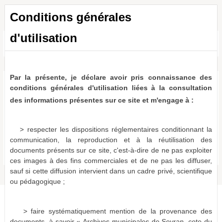
Conditions générales
d'utilisation
Toutes les ressources
a011516865999COIWcT
0 résultat (N/A)
Par la présente, je déclare avoir pris connaissance des
Aucun document ne correspond aux termes de recherche
conditions générales d'utilisation liées à la consultation
spécifiés :
des informations présentes sur ce site et m'engage à :
Suggestions :
Vérifiez l'orthographe des termes recherchés.
> respecter les dispositions réglementaires conditionnant la
Essayez d'autres mots.
communication, la reproduction et à la réutilisation des
Utilisez des mots clés plus généraux.
documents présents sur ce site, c'est-à-dire de ne pas exploiter
Spécifiez un moins grand nombre de mots.
ces images à des fins commerciales et de ne pas les diffuser,
sauf si cette diffusion intervient dans un cadre privé, scientifique
ou pédagogique ;
> faire systématiquement mention de la provenance des
documents, à savoir « Archives municipales de Sevran, cote du