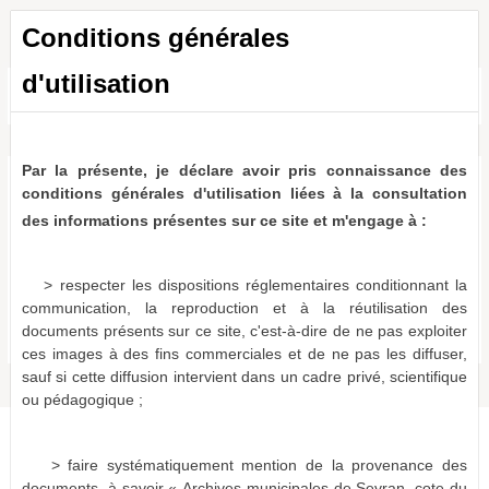
Conditions générales
d'utilisation
Toutes les ressources
a011483956506HP0pFy
0 résultat (N/A)
Par la présente, je déclare avoir pris connaissance des
Aucun document ne correspond aux termes de recherche
conditions générales d'utilisation liées à la consultation
spécifiés :
des informations présentes sur ce site et m'engage à :
Suggestions :
Vérifiez l'orthographe des termes recherchés.
> respecter les dispositions réglementaires conditionnant la
Essayez d'autres mots.
communication, la reproduction et à la réutilisation des
Utilisez des mots clés plus généraux.
documents présents sur ce site, c'est-à-dire de ne pas exploiter
Spécifiez un moins grand nombre de mots.
ces images à des fins commerciales et de ne pas les diffuser,
sauf si cette diffusion intervient dans un cadre privé, scientifique
ou pédagogique ;
> faire systématiquement mention de la provenance des
documents, à savoir « Archives municipales de Sevran, cote du