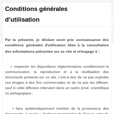
Conditions générales
d'utilisation
Toutes les ressources
a011516865999gjG7zv
1 résultat
(-)
Par la présente, je déclare avoir pris connaissance des
conditions générales d'utilisation liées à la consultation
des informations présentes sur ce site et m'engage à :
> respecter les dispositions réglementaires conditionnant la
communication, la reproduction et à la réutilisation des
documents présents sur ce site, c'est-à-dire de ne pas exploiter
ces images à des fins commerciales et de ne pas les diffuser,
sauf si cette diffusion intervient dans un cadre privé, scientifique
ou pédagogique ;
> faire systématiquement mention de la provenance des
documents, à savoir « Archives municipales de Sevran, cote du