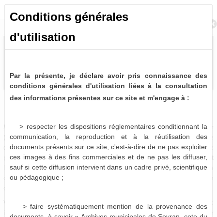
Conditions générales
Retour à la recherche
d'utilisation
Par la présente, je déclare avoir pris connaissance des
conditions générales d'utilisation liées à la consultation
des informations présentes sur ce site et m'engage à :
Délibérations du Conseil Municipal (1838-2014)
0 notice consultable
> respecter les dispositions réglementaires conditionnant la
Délibérations du Conseil municipal
. -
A intervalle régulier
communication, la reproduction et à la réutilisation des
(mensuellement en règle générale), les élus se réunissent afin de
documents présents sur ce site, c'est-à-dire de ne pas exploiter
débattre de questions relatives à la vie de la commune. Chaque
ces images à des fins commerciales et de ne pas les diffuser,
point abordé en séance fait l'objet d'un vote, dont le résultat fait
sauf si cette diffusion intervient dans un cadre privé, scientifique
l'objet d'un acte administratif officiel : la délibération. Chaque
ou pédagogique ;
délibération se voit attribué un numéro définitif correspondant à son
ordre d'arrivée dans le débat.
Vous pouvez donc les retrouver sous trois formes distinctes :
> faire systématiquement mention de la provenance des
intégrées aux registres correspondant, insérées dans leur dossier
documents, à savoir « Archives municipales de Sevran, cote du