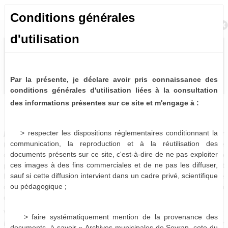
Conditions générales
Retour à la recherche
d'utilisation
Par la présente, je déclare avoir pris connaissance des
conditions générales d'utilisation liées à la consultation
des informations présentes sur ce site et m'engage à :
Délibérations du Conseil Municipal (1838-2014)
0 notice consultable
> respecter les dispositions réglementaires conditionnant la
Délibérations du Conseil municipal
. -
A intervalle régulier
communication, la reproduction et à la réutilisation des
(mensuellement en règle générale), les élus se réunissent afin de
documents présents sur ce site, c'est-à-dire de ne pas exploiter
débattre de questions relatives à la vie de la commune. Chaque
ces images à des fins commerciales et de ne pas les diffuser,
point abordé en séance fait l'objet d'un vote, dont le résultat fait
sauf si cette diffusion intervient dans un cadre privé, scientifique
l'objet d'un acte administratif officiel : la délibération. Chaque
ou pédagogique ;
délibération se voit attribué un numéro définitif correspondant à son
ordre d'arrivée dans le débat.
Vous pouvez donc les retrouver sous trois formes distinctes :
> faire systématiquement mention de la provenance des
intégrées aux registres correspondant, insérées dans leur dossier
documents, à savoir « Archives municipales de Sevran, cote du