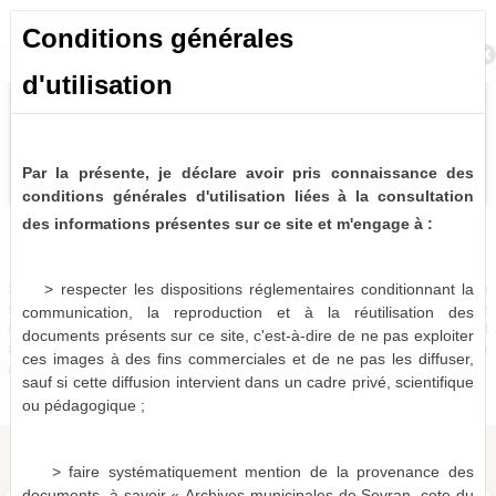
Conditions générales
Retour à la recherche
d'utilisation
Par la présente, je déclare avoir pris connaissance des
conditions générales d'utilisation liées à la consultation
des informations présentes sur ce site et m'engage à :
Bulletins et journaux municipaux de Sevran
0 notice consultable
> respecter les dispositions réglementaires conditionnant la
Sources historiques précieuses, les bulletins et journaux municipaux de Sevran
sont désormais partiellement disponibles à la consultation virtuelle. Pour le
communication, la reproduction et à la réutilisation des
moment, seules les périodes 1963-1975, 1986-1987 et 1996-2001 sont
documents présents sur ce site, c'est-à-dire de ne pas exploiter
actuellement numérisées et consultables en ligne, le reste devant être mis à
ces images à des fins commerciales et de ne pas les diffuser,
disposition dans les mois qui viennent.
sauf si cette diffusion intervient dans un cadre privé, scientifique
ou pédagogique ;
> faire systématiquement mention de la provenance des
documents, à savoir « Archives municipales de Sevran, cote du