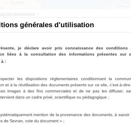
es les ressources
a011483440442s9O3oM
ésultat
(N/A)
tions générales d'utilisation
he spécifiés :
résente, je déclare avoir pris connaissance des conditions 
ondent, mais elles ne contiennent pas de données géolocalisées
ation liées à la consultation des informations présentes sur c
à :
specter les dispositions réglementaires conditionnant la communi
on et à la réutilisation des documents présents sur ce site, c'est-à-dir
 ces images à des fins commerciales et de ne pas les diffuser,
sa
intervient dans un cadre privé, scientifique ou pédagogique ;
 systématiquement mention de la provenance des documents, à savoir 
es de Sevran, cote du document » ;