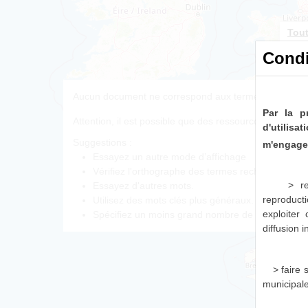
Tout
0 r
Condi
Aucun document ne correspond aux termes de recherc
Par la p
Attention, il est possible que des ressources corresp
d'utilis
Suggestions :
m'engage 
Essayez un autre mode d’affichage
Vérifiez l'orthographe des termes recherchés.
> re
Essayez d'autres mots.
reproducti
Utilisez des mots clés plus généraux.
exploiter
Spécifiez un moins grand nombre de mots.
diffusion 
> faire
municipal