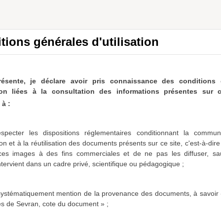
es les ressources
a011483440442PIwyWw
tions générales d'utilisation
ésultat (N/A)
résente, je déclare avoir pris connaissance des conditions 
he spécifiés :
ation liées à la consultation des informations présentes sur c
à :
specter les dispositions réglementaires conditionnant la communi
on et à la réutilisation des documents présents sur ce site, c'est-à-dir
 ces images à des fins commerciales et de ne pas les diffuser,
sa
intervient dans un cadre privé, scientifique ou pédagogique ;
 systématiquement mention de la provenance des documents, à savoir 
es de Sevran, cote du document » ;