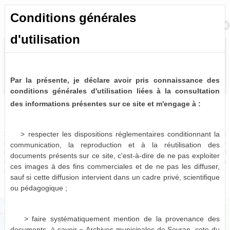
Conditions générales
Retour à la recherche
d'utilisation
Par la présente, je déclare avoir pris connaissance des
conditions générales d'utilisation liées à la consultation
des informations présentes sur ce site et m'engage à :
Bulletins et journaux municipaux de Sevran
0 notice consultable
> respecter les dispositions réglementaires conditionnant la
Sources historiques précieuses, les bulletins et journaux municipaux de Sevran
sont désormais partiellement disponibles à la consultation virtuelle. Pour le
communication, la reproduction et à la réutilisation des
moment, seules les périodes 1963-1975, 1986-1987 et 1996-2001 sont
documents présents sur ce site, c'est-à-dire de ne pas exploiter
actuellement numérisées et consultables en ligne, le reste devant être mis à
ces images à des fins commerciales et de ne pas les diffuser,
disposition dans les mois qui viennent.
sauf si cette diffusion intervient dans un cadre privé, scientifique
ou pédagogique ;
> faire systématiquement mention de la provenance des
documents, à savoir « Archives municipales de Sevran, cote du