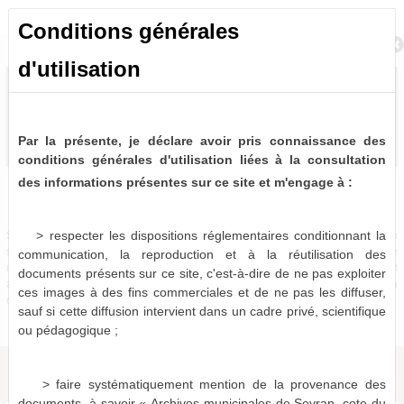
Conditions générales
Retour à la recherche
d'utilisation
Par la présente, je déclare avoir pris connaissance des
conditions générales d'utilisation liées à la consultation
des informations présentes sur ce site et m'engage à :
Bulletins et journaux municipaux de Sevran
0 notice consultable
> respecter les dispositions réglementaires conditionnant la
Sources historiques précieuses, les bulletins et journaux municipaux de Sevran
sont désormais partiellement disponibles à la consultation virtuelle. Pour le
communication, la reproduction et à la réutilisation des
moment, seules les périodes 1963-1975, 1986-1987 et 1996-2001 sont
documents présents sur ce site, c'est-à-dire de ne pas exploiter
actuellement numérisées et consultables en ligne, le reste devant être mis à
ces images à des fins commerciales et de ne pas les diffuser,
disposition dans les mois qui viennent.
sauf si cette diffusion intervient dans un cadre privé, scientifique
ou pédagogique ;
> faire systématiquement mention de la provenance des
documents, à savoir « Archives municipales de Sevran, cote du