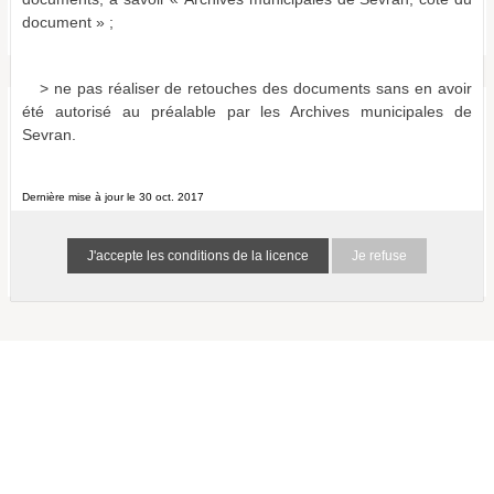
Bulletins et journaux municipaux de Sevran
document » ;
a011516865999U0FPD4
0 résultat (N/A)
> ne pas réaliser de retouches des documents sans en avoir
été autorisé au préalable par les Archives municipales de
Aucun document ne correspond aux termes de recherche
Sevran.
spécifiés :
Suggestions :
Vérifiez l'orthographe des termes recherchés.
Dernière mise à jour le 30 oct. 2017
Essayez d'autres mots.
Utilisez des mots clés plus généraux.
Je refuse
Spécifiez un moins grand nombre de mots.