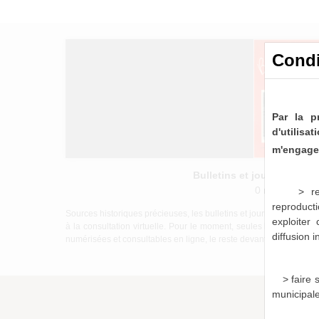
Condi
Par la p
d'utilis
m'engage 
Bulletins et journaux mu
0 notice consu
> re
reproducti
Sources historiques précieuses, les bulletins et journaux munici
exploiter
à la consultation virtuelle. Pour le moment, seules les périod
diffusion 
numérisées et consultables en ligne, le reste devant être mis à di
> faire
municipal