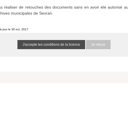
etins et journaux municipaux de Sevran
s réaliser de retouches des documents sans en avoir été autorisé au
1516865999rg3hrr
0 résultat (N/A)
chives municipales de Sevran.
à jour le 30 oct. 2017
he spécifiés :
Je refuse