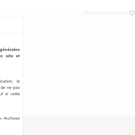
Retour à la recherche
générales
e site et
cation, la
e de ne pas
uf si cette
« Archives