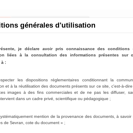
tions générales d'utilisation
résente, je déclare avoir pris connaissance des conditions 
ation liées à la consultation des informations présentes sur c
à :
nicipaux de Sevran
ltable
specter les dispositions réglementaires conditionnant la communi
on et à la réutilisation des documents présents sur ce site, c'est-à-dir
paux de Sevran sont désormais partiellement disponibles
 ces images à des fins commerciales et de ne pas les diffuser,
sa
es 1963-1975, 1986-1987 et 1996-2001 sont actuellement
intervient dans un cadre privé, scientifique ou pédagogique ;
sposition dans les mois qui viennent.
 systématiquement mention de la provenance des documents, à savoir 
es de Sevran, cote du document » ;