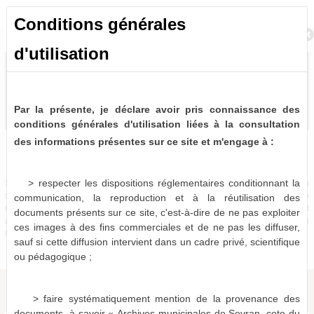
Conditions générales
Retour à la recherche
d'utilisation
Par la présente, je déclare avoir pris connaissance des
conditions générales d'utilisation liées à la consultation
des informations présentes sur ce site et m'engage à :
Bulletins et journaux municipaux de Sevran
0 notice consultable
> respecter les dispositions réglementaires conditionnant la
Sources historiques précieuses, les bulletins et journaux municipaux de Sevran
sont désormais partiellement disponibles à la consultation virtuelle. Pour le
communication, la reproduction et à la réutilisation des
moment, seules les périodes 1963-1975, 1986-1987 et 1996-2001 sont
documents présents sur ce site, c'est-à-dire de ne pas exploiter
actuellement numérisées et consultables en ligne, le reste devant être mis à
ces images à des fins commerciales et de ne pas les diffuser,
disposition dans les mois qui viennent.
sauf si cette diffusion intervient dans un cadre privé, scientifique
ou pédagogique ;
> faire systématiquement mention de la provenance des
documents, à savoir « Archives municipales de Sevran, cote du