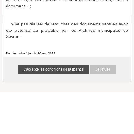
Bulletins et journaux municipaux de Sevran
document » ;
a011516865999rHRzAn
0 résultat (N/A)
> ne pas réaliser de retouches des documents sans en avoir
été autorisé au préalable par les Archives municipales de
Aucun document ne correspond aux termes de recherche
Sevran.
spécifiés :
Suggestions :
Vérifiez l'orthographe des termes recherchés.
Dernière mise à jour le 30 oct. 2017
Essayez d'autres mots.
Utilisez des mots clés plus généraux.
Je refuse
Spécifiez un moins grand nombre de mots.