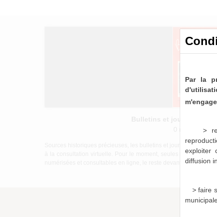
Condi
Par la p
d'utilis
m'engage 
Bulletins et journaux mu
0 notice consu
> re
reproducti
Sources historiques précieuses, les bulletins et journaux munici
exploiter
à la consultation virtuelle. Pour le moment, seules les périod
diffusion 
numérisées et consultables en ligne, le reste devant être mis à di
> faire
municipal