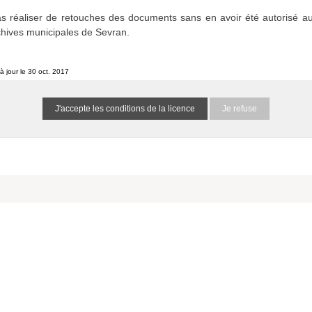
etins et journaux municipaux de Sevran
s réaliser de retouches des documents sans en avoir été autorisé au
15168659993DjfBa
0 résultat (N/A)
chives municipales de Sevran.
à jour le 30 oct. 2017
he spécifiés :
Je refuse