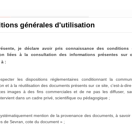
tions générales d'utilisation
résente, je déclare avoir pris connaissance des conditions 
ation liées à la consultation des informations présentes sur c
à :
nicipaux de Sevran
ltable
specter les dispositions réglementaires conditionnant la communi
on et à la réutilisation des documents présents sur ce site, c'est-à-dir
paux de Sevran sont désormais partiellement disponibles
 ces images à des fins commerciales et de ne pas les diffuser,
sa
es 1963-1975, 1986-1987 et 1996-2001 sont actuellement
intervient dans un cadre privé, scientifique ou pédagogique ;
sposition dans les mois qui viennent.
 systématiquement mention de la provenance des documents, à savoir 
es de Sevran, cote du document » ;