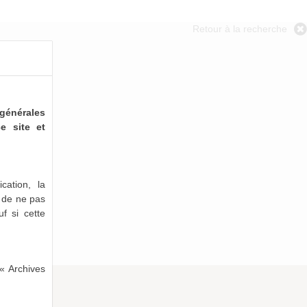
Retour à la recherche
générales
e site et
cation, la
e de ne pas
uf si cette
« Archives