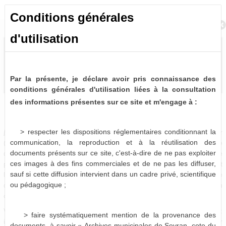
Conditions générales
Retour à la recherche
d'utilisation
Par la présente, je déclare avoir pris connaissance des
conditions générales d'utilisation liées à la consultation
des informations présentes sur ce site et m'engage à :
Délibérations du Conseil Municipal (1838-2014)
0 notice consultable
> respecter les dispositions réglementaires conditionnant la
Délibérations du Conseil municipal
. -
A intervalle régulier
communication, la reproduction et à la réutilisation des
(mensuellement en règle générale), les élus se réunissent afin de
documents présents sur ce site, c'est-à-dire de ne pas exploiter
débattre de questions relatives à la vie de la commune. Chaque
ces images à des fins commerciales et de ne pas les diffuser,
point abordé en séance fait l'objet d'un vote, dont le résultat fait
sauf si cette diffusion intervient dans un cadre privé, scientifique
l'objet d'un acte administratif officiel : la délibération. Chaque
ou pédagogique ;
délibération se voit attribué un numéro définitif correspondant à son
ordre d'arrivée dans le débat.
Vous pouvez donc les retrouver sous trois formes distinctes :
> faire systématiquement mention de la provenance des
intégrées aux registres correspondant, insérées dans leur dossier
documents, à savoir « Archives municipales de Sevran, cote du