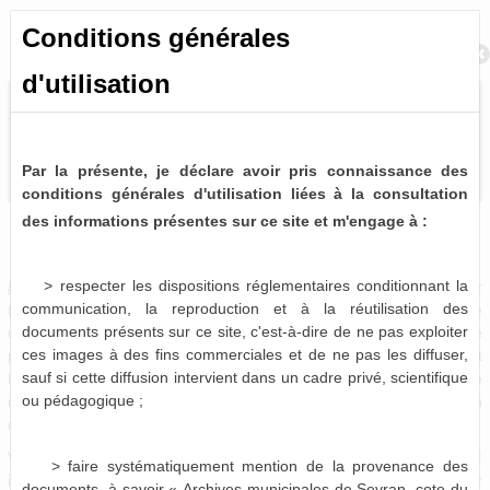
Conditions générales
Retour à la recherche
d'utilisation
Par la présente, je déclare avoir pris connaissance des
conditions générales d'utilisation liées à la consultation
des informations présentes sur ce site et m'engage à :
Délibérations du Conseil Municipal (1838-2014)
0 notice consultable
> respecter les dispositions réglementaires conditionnant la
Délibérations du Conseil municipal
. -
A intervalle régulier
communication, la reproduction et à la réutilisation des
(mensuellement en règle générale), les élus se réunissent afin de
documents présents sur ce site, c'est-à-dire de ne pas exploiter
débattre de questions relatives à la vie de la commune. Chaque
ces images à des fins commerciales et de ne pas les diffuser,
point abordé en séance fait l'objet d'un vote, dont le résultat fait
sauf si cette diffusion intervient dans un cadre privé, scientifique
l'objet d'un acte administratif officiel : la délibération. Chaque
ou pédagogique ;
délibération se voit attribué un numéro définitif correspondant à son
ordre d'arrivée dans le débat.
Vous pouvez donc les retrouver sous trois formes distinctes :
> faire systématiquement mention de la provenance des
intégrées aux registres correspondant, insérées dans leur dossier
documents, à savoir « Archives municipales de Sevran, cote du