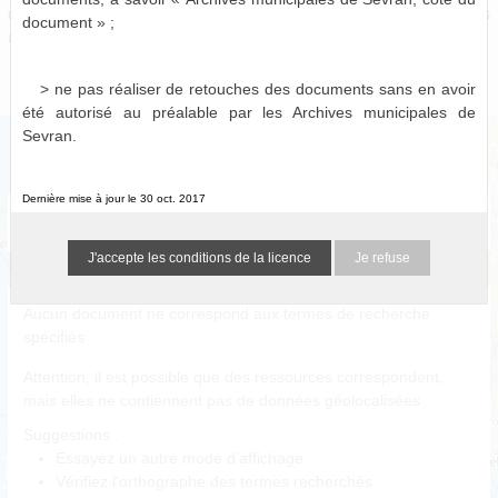
de séance (tout comme l'ordre du jour et/ou les documents
document » ;
annexes) ou enregistrées pour certaines d’entre elles.
> ne pas réaliser de retouches des documents sans en avoir
été autorisé au préalable par les Archives municipales de
Sevran.
Dernière mise à jour le 30 oct. 2017
Délibérations du Conseil Municipal (1838-2014)
a011514373695OIb5yQ
0 résultat
(N/A)
Je refuse
Aucun document ne correspond aux termes de recherche
spécifiés :
Attention, il est possible que des ressources correspondent,
mais elles ne contiennent pas de données géolocalisées
Suggestions :
Essayez un autre mode d’affichage
Vérifiez l'orthographe des termes recherchés.