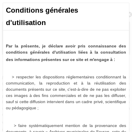
Conditions générales
Retour à la recherche
d'utilisation
Par la présente, je déclare avoir pris connaissance des
conditions générales d'utilisation liées à la consultation
des informations présentes sur ce site et m'engage à :
Délibérations du Conseil Municipal (1838-2014)
0 notice consultable
> respecter les dispositions réglementaires conditionnant la
Délibérations du Conseil municipal
. -
A intervalle régulier
communication, la reproduction et à la réutilisation des
(mensuellement en règle générale), les élus se réunissent afin de
documents présents sur ce site, c'est-à-dire de ne pas exploiter
débattre de questions relatives à la vie de la commune. Chaque
ces images à des fins commerciales et de ne pas les diffuser,
point abordé en séance fait l'objet d'un vote, dont le résultat fait
sauf si cette diffusion intervient dans un cadre privé, scientifique
l'objet d'un acte administratif officiel : la délibération. Chaque
ou pédagogique ;
délibération se voit attribué un numéro définitif correspondant à son
ordre d'arrivée dans le débat.
Vous pouvez donc les retrouver sous trois formes distinctes :
> faire systématiquement mention de la provenance des
intégrées aux registres correspondant, insérées dans leur dossier
documents, à savoir « Archives municipales de Sevran, cote du