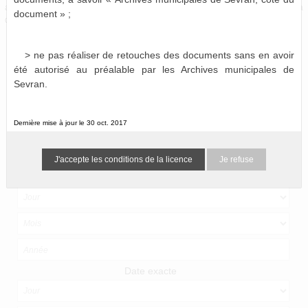
actuellement numérisées et consultables en ligne, le reste devant être mis à
document » ;
disposition dans les mois qui viennent.
> ne pas réaliser de retouches des documents sans en avoir
Année
été autorisé au préalable par les Archives municipales de
Sevran.
Période de
Dernière mise à jour le 30 oct. 2017
Je refuse
à
Date exacte