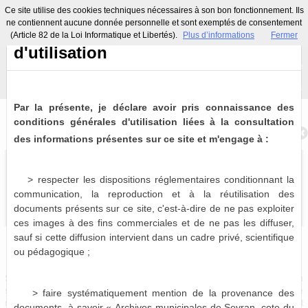
Ce site utilise des cookies techniques nécessaires à son bon fonctionnement. Ils
Conditions générales
ne contiennent aucune donnée personnelle et sont exemptés de consentement
(Article 82 de la Loi Informatique et Libertés).
Plus d’informations
Fermer
Menu
Identifiez-vous
Accueil
Zoom sur...
d'utilisation
Histoire(s) locale(s)
Expositions virtuelles
Indexation collaborative
Informations pratiques
Par la présente, je déclare avoir pris connaissance des
conditions générales d'utilisation liées à la consultation
Retour à la recherche
des informations présentes sur ce site et m'engage à :
> respecter les dispositions réglementaires conditionnant la
communication, la reproduction et à la réutilisation des
documents présents sur ce site, c'est-à-dire de ne pas exploiter
ces images à des fins commerciales et de ne pas les diffuser,
sauf si cette diffusion intervient dans un cadre privé, scientifique
Bulletins et journaux municipaux de Sevran
ou pédagogique ;
0 notice consultable
Sources historiques précieuses, les bulletins et journaux municipaux de Sevran
sont désormais partiellement disponibles à la consultation virtuelle. Pour le
> faire systématiquement mention de la provenance des
moment, seules les périodes 1963-1975, 1986-1987 et 1996-2001 sont
documents, à savoir « Archives municipales de Sevran, cote du