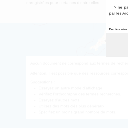
enregistrées pour certaines d’entre elles.
> ne pa
par les Ar
Dernière mise 
Déli
a01
Aucun document ne correspond aux termes de recherc
Attention, il est possible que des ressources corresp
Suggestions :
Essayez un autre mode d’affichage
Vérifiez l'orthographe des termes recherchés.
Essayez d'autres mots.
Utilisez des mots clés plus généraux.
Spécifiez un moins grand nombre de mots.