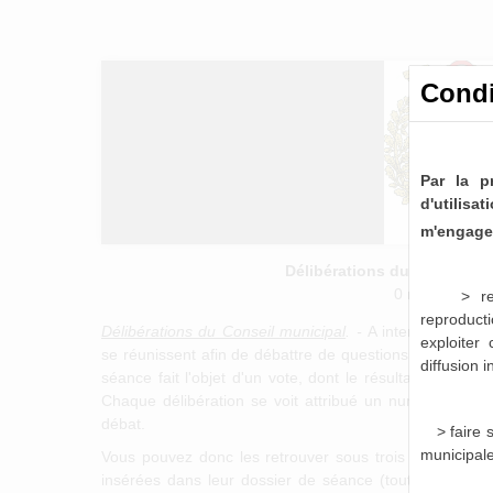
Condi
Par la p
d'utilis
m'engage 
Délibérations du Conseil M
0 notice consu
> re
reproducti
Délibérations du Conseil municipal
. -
A intervalle régu
exploiter
se réunissent afin de débattre de questions relatives 
diffusion 
séance fait l'objet d'un vote, dont le résultat fait l'objet
Chaque délibération se voit attribué un numéro définit
débat.
> faire
municipal
Vous pouvez donc les retrouver sous trois formes disti
insérées dans leur dossier de séance (tout comme l'o