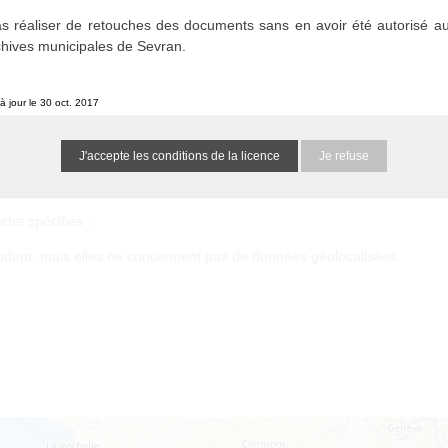
s réaliser de retouches des documents sans en avoir été autorisé au
chives municipales de Sevran.
à jour le 30 oct. 2017
bérations du Conseil Municipal (1838-2014)
1514373695qGuV6h
0 résultat
(N/A)
Je refuse
he spécifiés :
ondent, mais elles ne contiennent pas de données géolocalisées