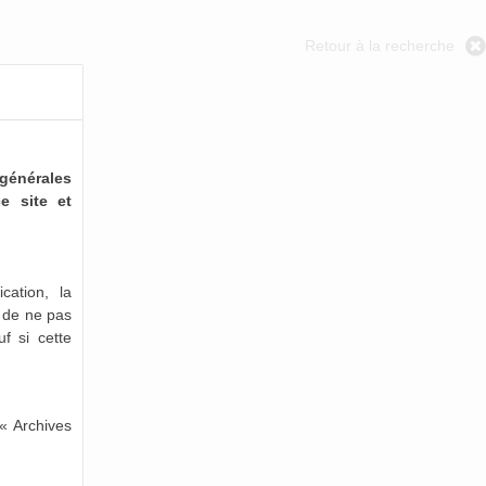
Retour à la recherche
générales
e site et
cation, la
e de ne pas
uf si cette
« Archives