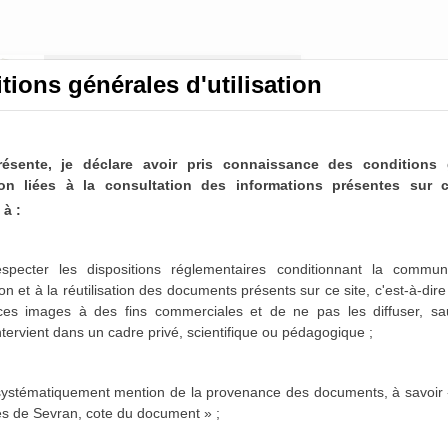
tions générales d'utilisation
résente, je déclare avoir pris connaissance des conditions 
ation liées à la consultation des informations présentes sur c
à :
unicipal (1838-2014)
ltable
specter les dispositions réglementaires conditionnant la communi
on et à la réutilisation des documents présents sur ce site, c'est-à-dir
lier (mensuellement en règle générale), les élus
 ces images à des fins commerciales et de ne pas les diffuser,
sa
à la vie de la commune. Chaque point abordé en
intervient dans un cadre privé, scientifique ou pédagogique ;
 d'un acte administratif officiel : la délibération.
if correspondant à son ordre d'arrivée dans le
 systématiquement mention de la provenance des documents, à savoir 
es de Sevran, cote du document » ;
nctes : intégrées aux registres correspondant,
rdre du jour et/ou les documents annexes) ou