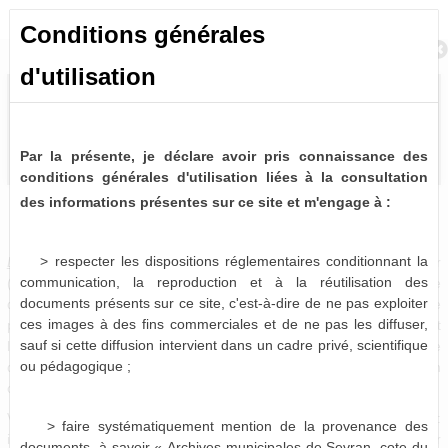
Conditions générales
Retour à la recherche
d'utilisation
Par la présente, je déclare avoir pris connaissance des
conditions générales d'utilisation liées à la consultation
des informations présentes sur ce site et m'engage à :
Délibérations du Conseil Municipal (1838-2014)
0 notice consultable
> respecter les dispositions réglementaires conditionnant la
Délibérations du Conseil municipal
. -
A intervalle régulier
communication, la reproduction et à la réutilisation des
(mensuellement en règle générale), les élus se réunissent afin de
documents présents sur ce site, c'est-à-dire de ne pas exploiter
débattre de questions relatives à la vie de la commune. Chaque
ces images à des fins commerciales et de ne pas les diffuser,
point abordé en séance fait l'objet d'un vote, dont le résultat fait
sauf si cette diffusion intervient dans un cadre privé, scientifique
l'objet d'un acte administratif officiel : la délibération. Chaque
ou pédagogique ;
délibération se voit attribué un numéro définitif correspondant à son
ordre d'arrivée dans le débat.
Vous pouvez donc les retrouver sous trois formes distinctes :
> faire systématiquement mention de la provenance des
intégrées aux registres correspondant, insérées dans leur dossier
documents, à savoir « Archives municipales de Sevran, cote du