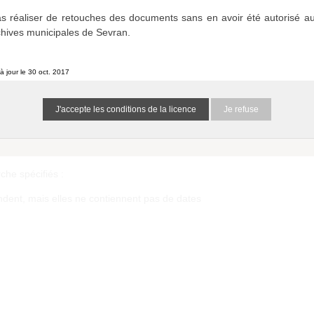
s réaliser de retouches des documents sans en avoir été autorisé au
chives municipales de Sevran.
à jour le 30 oct. 2017
Je refuse
bérations du Conseil Municipal (1838-2014)
1514373695J0G9Wr
0 résultat
(N/A)
he spécifiés :
ondent, mais elles ne contiennent pas de dates