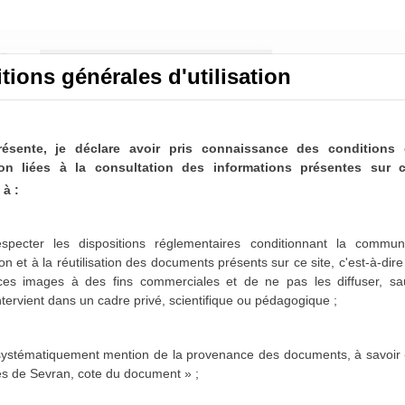
tions générales d'utilisation
résente, je déclare avoir pris connaissance des conditions 
ation liées à la consultation des informations présentes sur c
à :
unicipal (1838-2014)
ltable
specter les dispositions réglementaires conditionnant la communi
on et à la réutilisation des documents présents sur ce site, c'est-à-dir
lier (mensuellement en règle générale), les élus
 ces images à des fins commerciales et de ne pas les diffuser,
sa
à la vie de la commune. Chaque point abordé en
intervient dans un cadre privé, scientifique ou pédagogique ;
 d'un acte administratif officiel : la délibération.
if correspondant à son ordre d'arrivée dans le
 systématiquement mention de la provenance des documents, à savoir 
es de Sevran, cote du document » ;
nctes : intégrées aux registres correspondant,
rdre du jour et/ou les documents annexes) ou