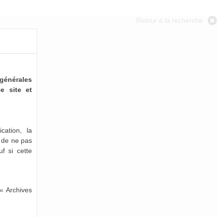
Retour à la recherche
générales
e site et
cation, la
e de ne pas
uf si cette
« Archives