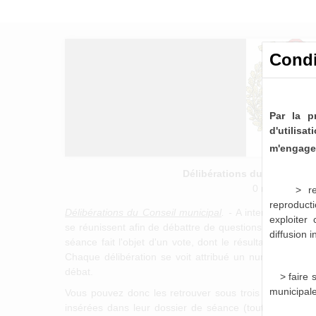
Condi
Par la p
d'utilis
m'engage 
Délibérations du Conseil M
0 notice consu
> re
reproducti
Délibérations du Conseil municipal
. -
A intervalle régu
exploiter
se réunissent afin de débattre de questions relatives 
diffusion 
séance fait l'objet d'un vote, dont le résultat fait l'objet
Chaque délibération se voit attribué un numéro définit
débat.
> faire
municipal
Vous pouvez donc les retrouver sous trois formes disti
insérées dans leur dossier de séance (tout comme l'o