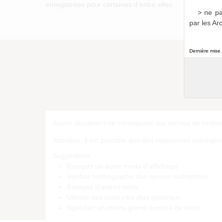
enregistrées pour certaines d’entre elles.
> ne pa
par les Ar
Dernière mise 
Déli
a01
Aucun document ne correspond aux termes de recherc
Attention, il est possible que des ressources corresp
Suggestions :
Essayez un autre mode d’affichage
Vérifiez l'orthographe des termes recherchés.
Essayez d'autres mots.
Utilisez des mots clés plus généraux.
Spécifiez un moins grand nombre de mots.