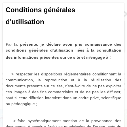
Conditions générales
Retour à la recherche
d'utilisation
Par la présente, je déclare avoir pris connaissance des
conditions générales d'utilisation liées à la consultation
des informations présentes sur ce site et m'engage à :
Bulletins et journaux municipaux de Sevran
0 notice consultable
> respecter les dispositions réglementaires conditionnant la
Sources historiques précieuses, les bulletins et journaux municipaux de Sevran
sont désormais partiellement disponibles à la consultation virtuelle. Pour le
communication, la reproduction et à la réutilisation des
moment, seules les périodes 1963-1975, 1986-1987 et 1996-2001 sont
documents présents sur ce site, c'est-à-dire de ne pas exploiter
actuellement numérisées et consultables en ligne, le reste devant être mis à
ces images à des fins commerciales et de ne pas les diffuser,
disposition dans les mois qui viennent.
sauf si cette diffusion intervient dans un cadre privé, scientifique
ou pédagogique ;
> faire systématiquement mention de la provenance des
documents, à savoir « Archives municipales de Sevran, cote du