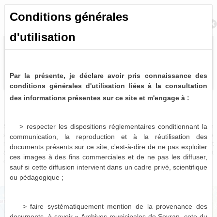
Conditions générales
Retour à la recherche
d'utilisation
Par la présente, je déclare avoir pris connaissance des
conditions générales d'utilisation liées à la consultation
des informations présentes sur ce site et m'engage à :
Bulletins et journaux municipaux de Sevran
0 notice consultable
> respecter les dispositions réglementaires conditionnant la
Sources historiques précieuses, les bulletins et journaux municipaux de Sevran
sont désormais partiellement disponibles à la consultation virtuelle. Pour le
communication, la reproduction et à la réutilisation des
moment, seules les périodes 1963-1975, 1986-1987 et 1996-2001 sont
documents présents sur ce site, c'est-à-dire de ne pas exploiter
actuellement numérisées et consultables en ligne, le reste devant être mis à
ces images à des fins commerciales et de ne pas les diffuser,
disposition dans les mois qui viennent.
sauf si cette diffusion intervient dans un cadre privé, scientifique
ou pédagogique ;
> faire systématiquement mention de la provenance des
documents, à savoir « Archives municipales de Sevran, cote du