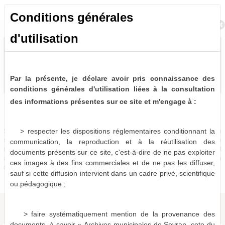
Conditions générales
Retour à la recherche
d'utilisation
Par la présente, je déclare avoir pris connaissance des
conditions générales d'utilisation liées à la consultation
des informations présentes sur ce site et m'engage à :
Bulletins et journaux municipaux de Sevran
0 notice consultable
> respecter les dispositions réglementaires conditionnant la
Sources historiques précieuses, les bulletins et journaux municipaux de Sevran
sont désormais partiellement disponibles à la consultation virtuelle. Pour le
communication, la reproduction et à la réutilisation des
moment, seules les périodes 1963-1975, 1986-1987 et 1996-2001 sont
documents présents sur ce site, c'est-à-dire de ne pas exploiter
actuellement numérisées et consultables en ligne, le reste devant être mis à
ces images à des fins commerciales et de ne pas les diffuser,
disposition dans les mois qui viennent.
sauf si cette diffusion intervient dans un cadre privé, scientifique
ou pédagogique ;
> faire systématiquement mention de la provenance des
documents, à savoir « Archives municipales de Sevran, cote du