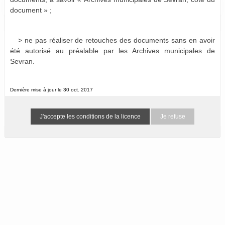
Bulletins et journaux municipaux de Sevran
0 résultat (N/A)
document » ;
> ne pas réaliser de retouches des documents sans en avoir
Aucun document ne correspond aux termes de recherche
été autorisé au préalable par les Archives municipales de
spécifiés :
Sevran.
Suggestions :
Vérifiez l'orthographe des termes recherchés.
Dernière mise à jour le 30 oct. 2017
Essayez d'autres mots.
Utilisez des mots clés plus généraux.
Spécifiez un moins grand nombre de mots.
Je refuse