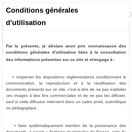
Conditions générales
Retour à la recherche
d'utilisation
Par la présente, je déclare avoir pris connaissance des
conditions générales d'utilisation liées à la consultation
des informations présentes sur ce site et m'engage à :
Bulletins et journaux municipaux de Sevran
0 notice consultable
> respecter les dispositions réglementaires conditionnant la
Sources historiques précieuses, les bulletins et journaux municipaux de Sevran
sont désormais partiellement disponibles à la consultation virtuelle. Pour le
communication, la reproduction et à la réutilisation des
moment, seules les périodes 1963-1975, 1986-1987 et 1996-2001 sont
documents présents sur ce site, c'est-à-dire de ne pas exploiter
actuellement numérisées et consultables en ligne, le reste devant être mis à
ces images à des fins commerciales et de ne pas les diffuser,
disposition dans les mois qui viennent.
sauf si cette diffusion intervient dans un cadre privé, scientifique
ou pédagogique ;
> faire systématiquement mention de la provenance des
documents, à savoir « Archives municipales de Sevran, cote du