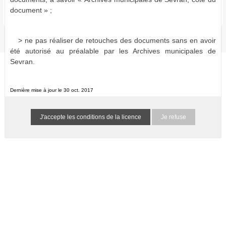
Bulletins et journaux municipaux de Sevran
document » ;
a011516865999sGFVna
1 résultat
(-)
> ne pas réaliser de retouches des documents sans en avoir
été autorisé au préalable par les Archives municipales de
Sevran.
Dernière mise à jour le 30 oct. 2017
Je refuse