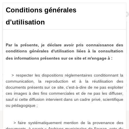
Conditions générales
Retour à la recherche
d'utilisation
Par la présente, je déclare avoir pris connaissance des
conditions générales d'utilisation liées à la consultation
des informations présentes sur ce site et m'engage à :
Bulletins et journaux municipaux de Sevran
1 notice consultable
> respecter les dispositions réglementaires conditionnant la
Sources historiques précieuses, les bulletins et journaux municipaux de Sevran
sont désormais partiellement disponibles à la consultation virtuelle. Pour le
communication, la reproduction et à la réutilisation des
moment, seules les périodes 1963-1975, 1986-1987 et 1996-2001 sont
documents présents sur ce site, c'est-à-dire de ne pas exploiter
actuellement numérisées et consultables en ligne, le reste devant être mis à
ces images à des fins commerciales et de ne pas les diffuser,
disposition dans les mois qui viennent.
sauf si cette diffusion intervient dans un cadre privé, scientifique
ou pédagogique ;
> faire systématiquement mention de la provenance des
documents, à savoir « Archives municipales de Sevran, cote du