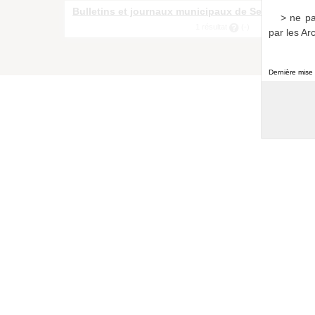
Bulletins et journaux municipaux de Sevran
> ne pa
a011516865999RUCd3E
1 résultat
(-)
par les Ar
Dernière mise 