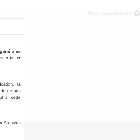
Retour à la recherche
générales
e site et
cation, la
e de ne pas
uf si cette
« Archives