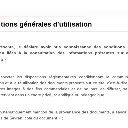
tions générales d'utilisation
résente, je déclare avoir pris connaissance des conditions 
ation liées à la consultation des informations présentes sur c
à :
nicipaux de Sevran
ltable
specter les dispositions réglementaires conditionnant la communi
on et à la réutilisation des documents présents sur ce site, c'est-à-dir
paux de Sevran sont désormais partiellement disponibles
 ces images à des fins commerciales et de ne pas les diffuser,
sa
es 1963-1975, 1986-1987 et 1996-2001 sont actuellement
intervient dans un cadre privé, scientifique ou pédagogique ;
sposition dans les mois qui viennent.
 systématiquement mention de la provenance des documents, à savoir 
es de Sevran, cote du document » ;