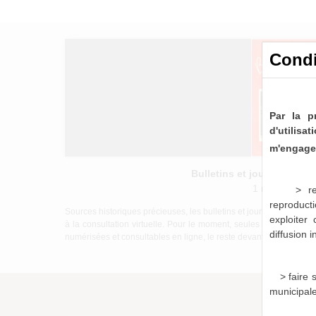
Condi
Par la p
d'utilis
m'engage 
Bulletins et journaux mu
1 notice consu
> re
reproducti
Sources historiques précieuses, les bulletins et journaux munici
exploiter
à la consultation virtuelle. Pour le moment, seules les périod
diffusion 
numérisées et consultables en ligne, le reste devant être mis à di
> faire
municipal