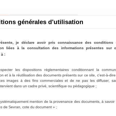
tions générales d'utilisation
résente, je déclare avoir pris connaissance des conditions 
ation liées à la consultation des informations présentes sur c
à :
nicipaux de Sevran
ltable
specter les dispositions réglementaires conditionnant la communi
on et à la réutilisation des documents présents sur ce site, c'est-à-dir
paux de Sevran sont désormais partiellement disponibles
 ces images à des fins commerciales et de ne pas les diffuser,
sa
es 1963-1975, 1986-1987 et 1996-2001 sont actuellement
intervient dans un cadre privé, scientifique ou pédagogique ;
sposition dans les mois qui viennent.
 systématiquement mention de la provenance des documents, à savoir 
es de Sevran, cote du document » ;