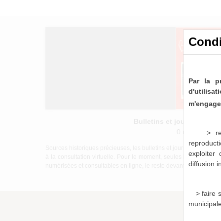
Condi
Par la p
d'utilis
m'engage 
Bulletins et journaux mu
0 notice consu
> re
reproducti
Sources historiques précieuses, les bulletins et journaux munici
exploiter
à la consultation virtuelle. Pour le moment, seules les périod
diffusion 
numérisées et consultables en ligne, le reste devant être mis à di
> faire
municipal