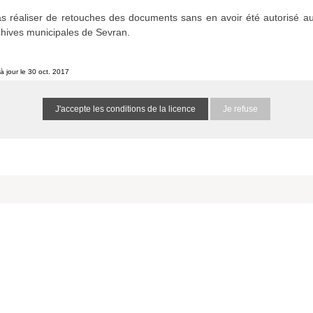
etins et journaux municipaux de Sevran
s réaliser de retouches des documents sans en avoir été autorisé au
1516865999Ru1AjW
0 résultat (N/A)
chives municipales de Sevran.
à jour le 30 oct. 2017
he spécifiés :
Je refuse