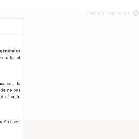
Retour à la recherche
générales
e site et
cation, la
e de ne pas
uf si cette
« Archives