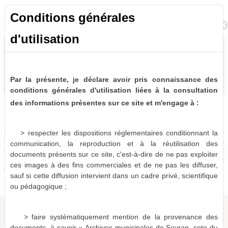
Conditions générales
Retour à la recherche
d'utilisation
Par la présente, je déclare avoir pris connaissance des
conditions générales d'utilisation liées à la consultation
des informations présentes sur ce site et m'engage à :
Bulletins et journaux municipaux de Sevran
1 notice consultable
> respecter les dispositions réglementaires conditionnant la
Sources historiques précieuses, les bulletins et journaux municipaux de Sevran
sont désormais partiellement disponibles à la consultation virtuelle. Pour le
communication, la reproduction et à la réutilisation des
moment, seules les périodes 1963-1975, 1986-1987 et 1996-2001 sont
documents présents sur ce site, c'est-à-dire de ne pas exploiter
actuellement numérisées et consultables en ligne, le reste devant être mis à
ces images à des fins commerciales et de ne pas les diffuser,
disposition dans les mois qui viennent.
sauf si cette diffusion intervient dans un cadre privé, scientifique
ou pédagogique ;
> faire systématiquement mention de la provenance des
documents, à savoir « Archives municipales de Sevran, cote du