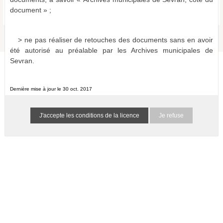
Bulletins et journaux municipaux de Sevran
document » ;
a0115168659990hxP7V
1 résultat
(-)
> ne pas réaliser de retouches des documents sans en avoir
été autorisé au préalable par les Archives municipales de
Sevran.
Dernière mise à jour le 30 oct. 2017
Je refuse