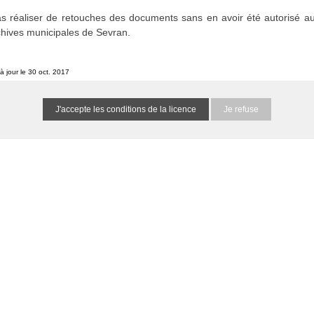
etins et journaux municipaux de Sevran
s réaliser de retouches des documents sans en avoir été autorisé au
1516865999iO6Oq9
0 résultat
(N/A)
chives municipales de Sevran.
à jour le 30 oct. 2017
he spécifiés :
ondent, mais elles ne contiennent pas de dates
Je refuse