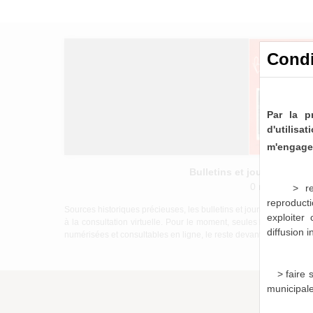
Condi
Par la p
d'utilis
m'engage 
Bulletins et journaux mu
0 notice consu
> re
reproducti
Sources historiques précieuses, les bulletins et journaux munici
exploiter
à la consultation virtuelle. Pour le moment, seules les périod
diffusion 
numérisées et consultables en ligne, le reste devant être mis à di
> faire
municipal