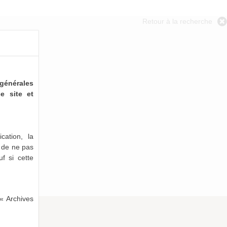
Retour à la recherche
générales
e site et
cation, la
e de ne pas
uf si cette
« Archives