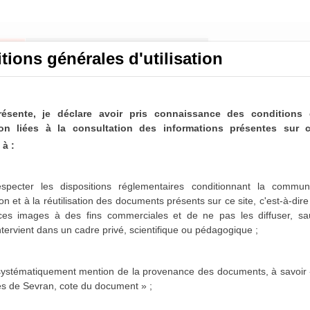
tions générales d'utilisation
résente, je déclare avoir pris connaissance des conditions 
ation liées à la consultation des informations présentes sur c
à :
nicipaux de Sevran
ltable
specter les dispositions réglementaires conditionnant la communi
on et à la réutilisation des documents présents sur ce site, c'est-à-dir
paux de Sevran sont désormais partiellement disponibles
 ces images à des fins commerciales et de ne pas les diffuser,
sa
es 1963-1975, 1986-1987 et 1996-2001 sont actuellement
intervient dans un cadre privé, scientifique ou pédagogique ;
sposition dans les mois qui viennent.
 systématiquement mention de la provenance des documents, à savoir 
es de Sevran, cote du document » ;