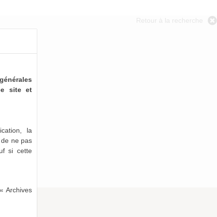
Retour à la recherche
générales
e site et
cation, la
e de ne pas
uf si cette
« Archives