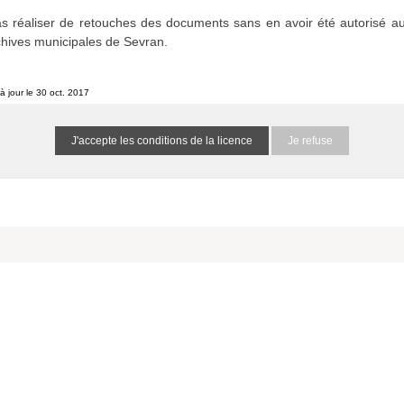
etins et journaux municipaux de Sevran
s réaliser de retouches des documents sans en avoir été autorisé au
1516865999i64AcM
0 résultat (N/A)
chives municipales de Sevran.
à jour le 30 oct. 2017
he spécifiés :
Je refuse