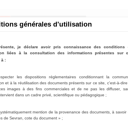
tions générales d'utilisation
résente, je déclare avoir pris connaissance des conditions 
ation liées à la consultation des informations présentes sur c
à :
nicipaux de Sevran
ltable
specter les dispositions réglementaires conditionnant la communi
on et à la réutilisation des documents présents sur ce site, c'est-à-dir
paux de Sevran sont désormais partiellement disponibles
 ces images à des fins commerciales et de ne pas les diffuser,
sa
es 1963-1975, 1986-1987 et 1996-2001 sont actuellement
intervient dans un cadre privé, scientifique ou pédagogique ;
sposition dans les mois qui viennent.
 systématiquement mention de la provenance des documents, à savoir 
es de Sevran, cote du document » ;