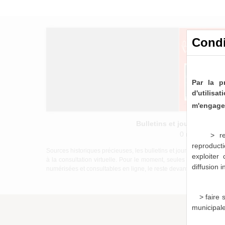
Condi
Par la p
d'utilis
m'engage 
Bulletins et journaux mu
0 notice consu
> re
reproducti
Sources historiques précieuses, les bulletins et journaux munici
exploiter
à la consultation virtuelle. Pour le moment, seules les périod
diffusion 
numérisées et consultables en ligne, le reste devant être mis à di
> faire
municipal