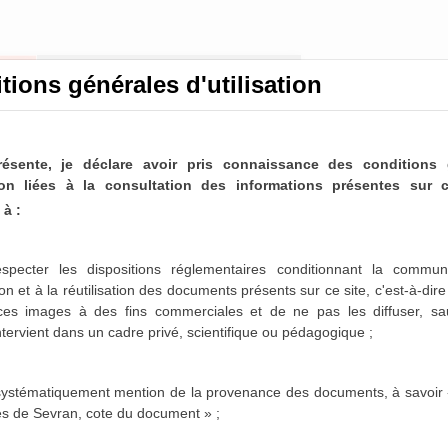
tions générales d'utilisation
résente, je déclare avoir pris connaissance des conditions 
ation liées à la consultation des informations présentes sur c
à :
nicipaux de Sevran
ltable
specter les dispositions réglementaires conditionnant la communi
on et à la réutilisation des documents présents sur ce site, c'est-à-dir
paux de Sevran sont désormais partiellement disponibles
 ces images à des fins commerciales et de ne pas les diffuser,
sa
es 1963-1975, 1986-1987 et 1996-2001 sont actuellement
intervient dans un cadre privé, scientifique ou pédagogique ;
sposition dans les mois qui viennent.
 systématiquement mention de la provenance des documents, à savoir 
es de Sevran, cote du document » ;
etins et journaux municipaux de Sevran