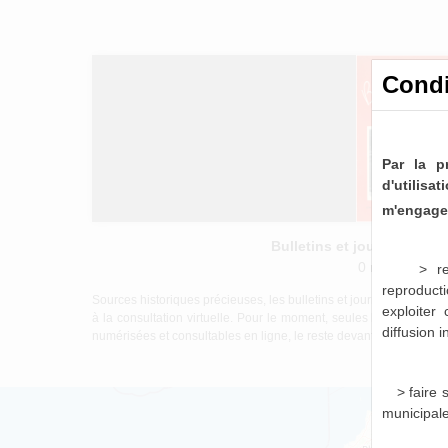
Condi
Par la p
d'utilis
m'engage 
Bulletins et journaux mu
0 notice consu
> re
reproducti
Sources historiques précieuses, les bulletins et journaux munici
exploiter
à la consultation virtuelle. Pour le moment, seules les périod
diffusion 
numérisées et consultables en ligne, le reste devant être mis à di
> faire
municipal
Bull