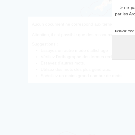
a01
> ne pa
par les Ar
Aucun document ne correspond aux termes de recherc
Dernière mise 
Attention, il est possible que des ressources corresp
Suggestions :
Essayez un autre mode d’affichage
Vérifiez l'orthographe des termes recherchés.
Essayez d'autres mots.
Utilisez des mots clés plus généraux.
Spécifiez un moins grand nombre de mots.