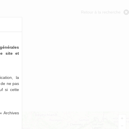
Retour à la recherche
générales
e site et
cation, la
e de ne pas
uf si cette
« Archives