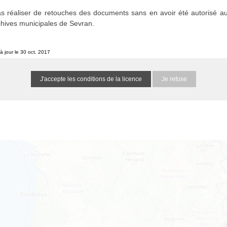
1516865999hwlWDZ
0 résultat
(N/A)
s réaliser de retouches des documents sans en avoir été autorisé au
chives municipales de Sevran.
he spécifiés :
à jour le 30 oct. 2017
ondent, mais elles ne contiennent pas de données géolocalisées
Je refuse