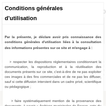
Conditions générales
Retour à la recherche
d'utilisation
Par la présente, je déclare avoir pris connaissance des
conditions générales d'utilisation liées à la consultation
des informations présentes sur ce site et m'engage à :
Bulletins et journaux municipaux de Sevran
1 notice consultable
> respecter les dispositions réglementaires conditionnant la
Sources historiques précieuses, les bulletins et journaux municipaux de Sevran
sont désormais partiellement disponibles à la consultation virtuelle. Pour le
communication, la reproduction et à la réutilisation des
moment, seules les périodes 1963-1975, 1986-1987 et 1996-2001 sont
documents présents sur ce site, c'est-à-dire de ne pas exploiter
actuellement numérisées et consultables en ligne, le reste devant être mis à
ces images à des fins commerciales et de ne pas les diffuser,
disposition dans les mois qui viennent.
sauf si cette diffusion intervient dans un cadre privé, scientifique
ou pédagogique ;
> faire systématiquement mention de la provenance des
documents, à savoir « Archives municipales de Sevran, cote du