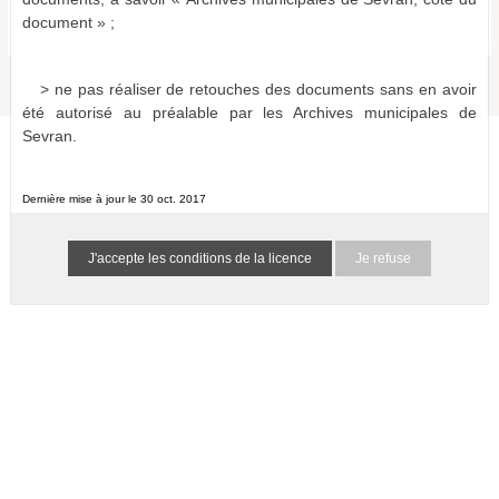
Bulletins et journaux municipaux de Sevran
document » ;
a011516865999FMEMbJ
1 résultat
(-)
> ne pas réaliser de retouches des documents sans en avoir
été autorisé au préalable par les Archives municipales de
Sevran.
Dernière mise à jour le 30 oct. 2017
Je refuse