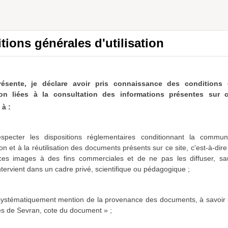
es les ressources
a0114839564972spYi5
tions générales d'utilisation
ésultat (N/A)
résente, je déclare avoir pris connaissance des conditions 
he spécifiés :
ation liées à la consultation des informations présentes sur c
à :
specter les dispositions réglementaires conditionnant la communi
on et à la réutilisation des documents présents sur ce site, c'est-à-dir
 ces images à des fins commerciales et de ne pas les diffuser,
sa
intervient dans un cadre privé, scientifique ou pédagogique ;
 systématiquement mention de la provenance des documents, à savoir 
es de Sevran, cote du document » ;